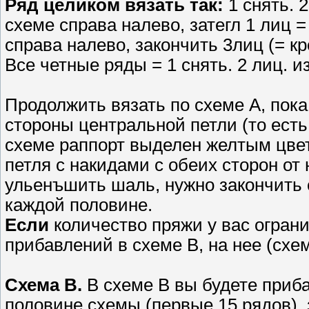
Ряд целиком вязать так:
1 снять. 
схеме справа налево, затегл 1 лиц 
справа налево, закончить 3лиц (= к
Все четные ряды = 1 снять. 2 лиц. и
Продолжить вязать по схеме А, пока
стороны центральной петли (то есть
схеме раппорт выделен желтым цвето
петля с накидами с обеих сторон от
ульенъшить шаль, нужно закончить 
каждой половине.
Если
количество пряжи у вас ограни
прибавлений в схеме В, на нее (схе
Схема В.
В схеме В вы будете приб
половине схемы (первые 15 рядов),