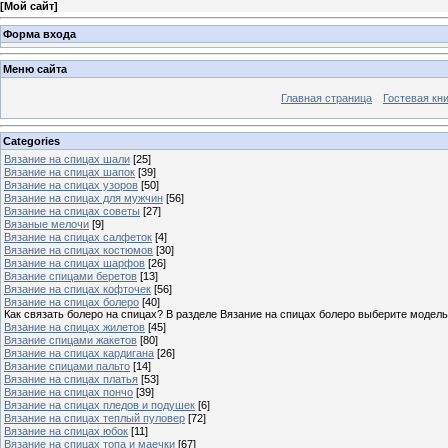
[
Мой сайт
]
Форма входа
Меню сайта
Главная страница
Гостевая кн
Categories
Вязание на спицах шали
[25]
Вязание на спицах шапок
[39]
Вязание на спицах узоров
[50]
Вязание на спицах для мужчин
[56]
Вязание на спицах советы
[27]
Вязаные мелочи
[9]
Вязание на спицах салфеток
[4]
Вязание на спицах костюмов
[30]
Вязание на спицах шарфов
[26]
Вязание спицами беретов
[13]
Вязание на спицах кофточек
[56]
Вязание на спицах болеро
[40]
Как связать болеро на спицах? В разделе Вязание на спицах болеро выберите модель
Вязание на спицах жилетов
[45]
Вязание спицами жакетов
[80]
Вязание на спицах кардигана
[26]
Вязание спицами пальто
[14]
Вязание на спицах платья
[53]
Вязание на спицах пончо
[39]
Вязание на спицах пледов и подушек
[6]
Вязание на спицах теплый пуловер
[72]
Вязание на спицах юбок
[11]
Вязание на спицах топа и маечки
[67]