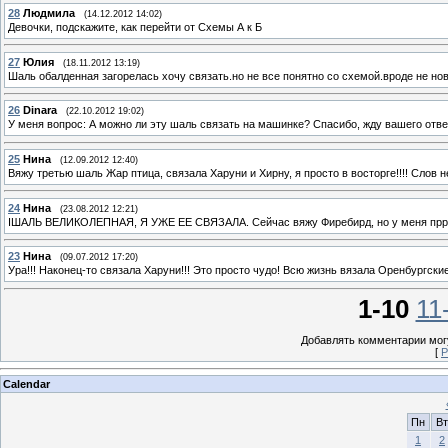
28
Людмила
(14.12.2012 14:02)
Девочки, подскажите, как перейти от Схемы А к Б
27
Юлия
(18.11.2012 13:19)
Шаль обалденная загорелась хочу связать.но не все понятно со схемой.вроде не нов
26
Dinara
(22.10.2012 19:02)
У меня вопрос: А можно ли эту шаль связать на машинке? Спасибо, жду вашего отве
25
Нина
(12.09.2012 12:40)
Вяжу третью шаль Жар птица, связала Харуни и Хирну, я просто в восторге!!!! Слов не
24
Нина
(23.08.2012 12:21)
IШАЛЬ ВЕЛИКОЛЕПНАЯ, Я УЖЕ ЕЕ СВЯЗАЛА. Сейчас вяжу Фиребирд, но у меня прроб
23
Нина
(09.07.2012 17:20)
Ура!!! Наконец-то связала Харуни!!! Это просто чудо! Всю жизнь вязала Оренбургски
1-10
11
Добавлять комментарии могу
[
Р
Calendar
Пн
Вт
1
2